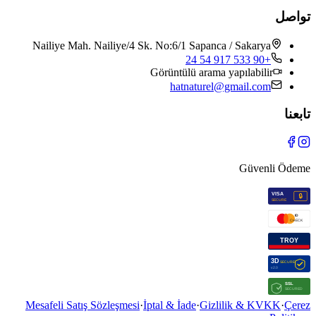
واصل
Nailiye Mah. Nailiye/4 Sk. No:6/1 Sapanca / Sakarya
+90 533 917 54 24
Görüntülü arama yapılabilir
hatnaturel@gmail.com
ابعنا
Güvenli Ödem
Mesafeli Satış Sözleşmesi
·
İptal & İade
·
Gizlilik & KVKK
·
Çere