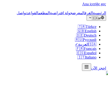
Ana içeriğe ge
لرئيسية
الغرف
المعرض
جولة افتراضية
المطعم
القواعد
تواصل
🇸🇦
ar
🇹🇷
Türkçe
🇬🇧
English
🇩🇪
Deutsch
🇷🇺
Русский
🇸🇦
العربية
✓
🇫🇷
Français
🇪🇸
Español
🇮🇹
Italiano
حجز الآن