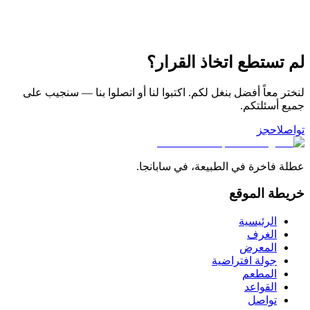
لعملية. (بدون مسبح)
5
Kişi
1
Yatak Odası
1
Banyo
m²
8
رض التفاصيل
م تستطع اتخاذ القرار؟
نختر معاً أفضل بنغل لكم. اكتبوا لنا أو اتصلوا بنا — سنجيب على
ميع أسئلتكم.
واصل
احجز
طلة فاخرة في الطبيعة، في سابانجا.
ريطة الموقع
الرئيسية
الغرف
المعرض
جولة افتراضية
المطعم
القواعد
تواصل