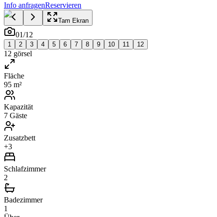
Info anfragen
Reservieren
Tam Ekran
01
/
12
1
2
3
4
5
6
7
8
9
10
11
12
12
görsel
Fläche
95 m²
Kapazität
7 Gäste
Zusatzbett
+3
Schlafzimmer
2
Badezimmer
1