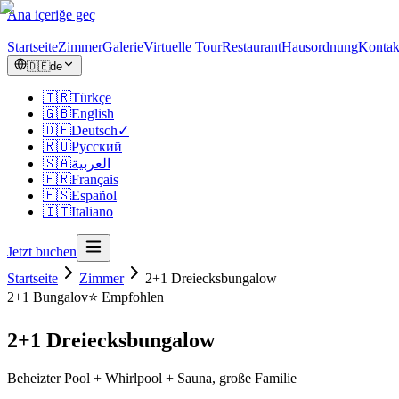
Ana içeriğe geç
Startseite
Zimmer
Galerie
Virtuelle Tour
Restaurant
Hausordnung
Kontak
🇩🇪
de
🇹🇷
Türkçe
🇬🇧
English
🇩🇪
Deutsch
✓
🇷🇺
Русский
🇸🇦
العربية
🇫🇷
Français
🇪🇸
Español
🇮🇹
Italiano
Jetzt buchen
Startseite
Zimmer
2+1 Dreiecksbungalow
2+1
Bungalov
⭐ Empfohlen
2+1 Dreiecksbungalow
Beheizter Pool + Whirlpool + Sauna, große Familie