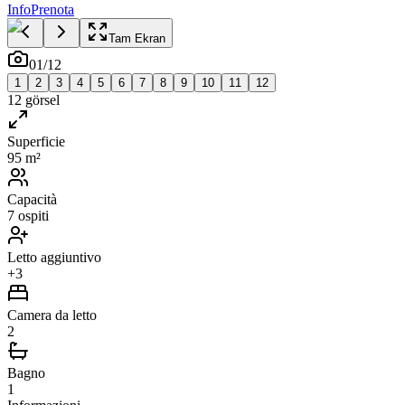
Info
Prenota
Tam Ekran
01
/
12
1
2
3
4
5
6
7
8
9
10
11
12
12
görsel
Superficie
95 m²
Capacità
7 ospiti
Letto aggiuntivo
+3
Camera da letto
2
Bagno
1