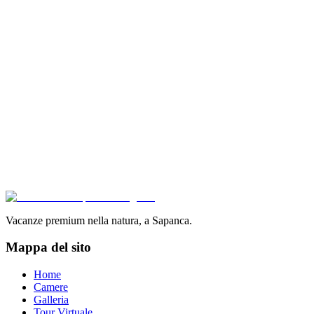
85
m²
5
Kişi
1
Yatak Odası
1
Banyo
Vedi dettagli
6
Unità
Piscina riscaldata
Jacuzzi
Sauna
Braciere
Bungalow Triangolare 1+1
Piscina riscaldata + jacuzzi + sauna, triangolo iconico
Una delle strutture più popolari — piscina riscaldata privata, sauna e
iconico design triangolare. 6 unità.
85
m²
5
Kişi
1
Yatak Odası
1
Banyo
Vedi dettagli
Vacanze premium nella natura, a Sapanca.
Mappa del sito
Home
Camere
Galleria
Tour Virtuale