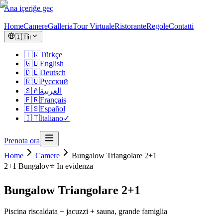
Ana içeriğe geç
Home
Camere
Galleria
Tour Virtuale
Ristorante
Regole
Contatti
🇮🇹
it
🇹🇷
Türkçe
🇬🇧
English
🇩🇪
Deutsch
🇷🇺
Русский
🇸🇦
العربية
🇫🇷
Français
🇪🇸
Español
🇮🇹
Italiano
✓
Prenota ora
Home
Camere
Bungalow Triangolare 2+1
2+1
Bungalov
⭐ In evidenza
Bungalow Triangolare 2+1
Piscina riscaldata + jacuzzi + sauna, grande famiglia