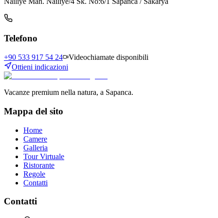
Nailiye Mah. Nailiye/4 Sk. No:6/1 Sapanca / Sakarya
Telefono
+90 533 917 54 24
Videochiamate disponibili
Ottieni indicazioni
Vacanze premium nella natura, a Sapanca.
Mappa del sito
Home
Camere
Galleria
Tour Virtuale
Ristorante
Regole
Contatti
Contatti