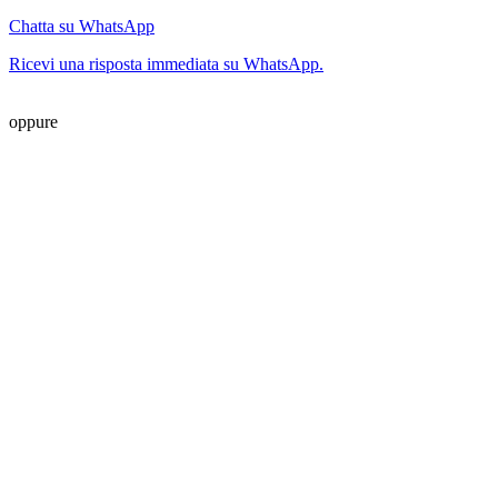
Chatta su WhatsApp
Ricevi una risposta immediata su WhatsApp.
oppure
Nome completo
*
E-mail
*
Telefono
*
Il tuo messaggio
*