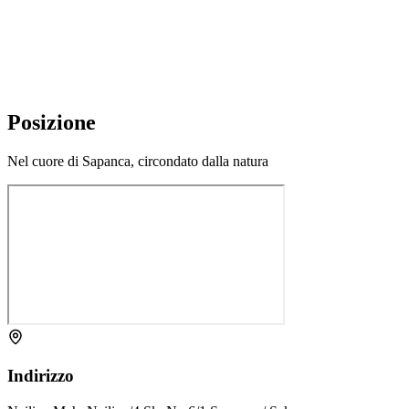
Check-in 14:30 • Check-out 11:30
Seguici
Posizione
Nel cuore di Sapanca, circondato dalla natura
Indirizzo