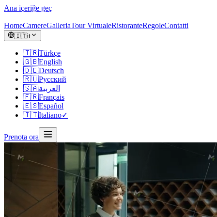
Ana içeriğe geç
Home
Camere
Galleria
Tour Virtuale
Ristorante
Regole
Contatti
🇮🇹
it
🇹🇷
Türkçe
🇬🇧
English
🇩🇪
Deutsch
🇷🇺
Русский
🇸🇦
العربية
🇫🇷
Français
🇪🇸
Español
🇮🇹
Italiano
✓
Prenota ora