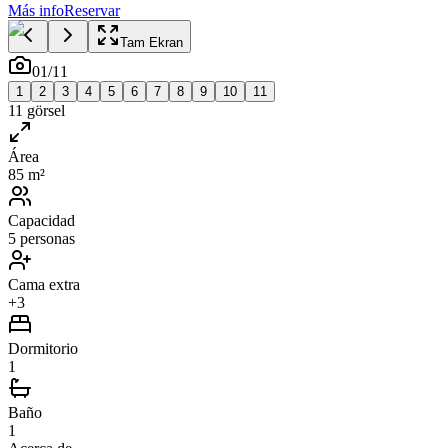
Más info
Reservar
Tam Ekran
01
/
11
1
2
3
4
5
6
7
8
9
10
11
11
görsel
Área
85 m²
Capacidad
5 personas
Cama extra
+3
Dormitorio
1
Baño
1