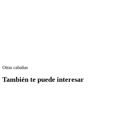
Otras cabañas
También te puede interesar
Chimenea
Hogar de fuego
Cabaña Beige 1+1
Simplicidad elegante, vistas a la naturaleza