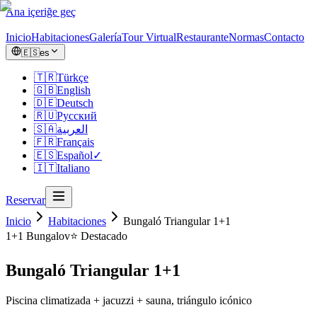
Ana içeriğe geç
Inicio
Habitaciones
Galería
Tour Virtual
Restaurante
Normas
Contacto
🇪🇸
es
🇹🇷
Türkçe
🇬🇧
English
🇩🇪
Deutsch
🇷🇺
Русский
🇸🇦
العربية
🇫🇷
Français
🇪🇸
Español
✓
🇮🇹
Italiano
Reservar
Inicio
Habitaciones
Bungaló Triangular 1+1
1+1
Bungalov
⭐ Destacado
Bungaló Triangular 1+1
Piscina climatizada + jacuzzi + sauna, triángulo icónico