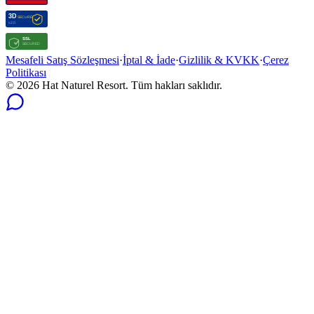
Mesafeli Satış Sözleşmesi
·
İptal & İade
·
Gizlilik & KVKK
·
Çerez
Politikası
© 2026 Hat Naturel Resort. Tüm hakları saklıdır.