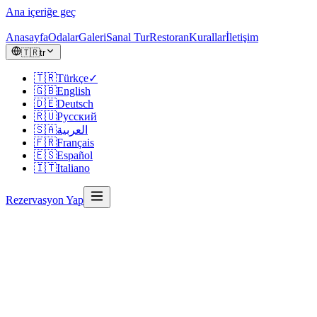
Ana içeriğe geç
Anasayfa
Odalar
Galeri
Sanal Tur
Restoran
Kurallar
İletişim
🇹🇷
tr
🇹🇷
Türkçe
✓
🇬🇧
English
🇩🇪
Deutsch
🇷🇺
Русский
🇸🇦
العربية
🇫🇷
Français
🇪🇸
Español
🇮🇹
Italiano
Rezervasyon Yap