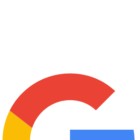
Google üzerinde
·
4 gün önce