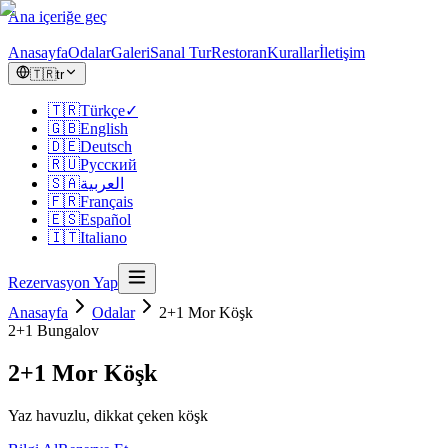
Ana içeriğe geç
Anasayfa
Odalar
Galeri
Sanal Tur
Restoran
Kurallar
İletişim
🇹🇷
tr
🇹🇷
Türkçe
✓
🇬🇧
English
🇩🇪
Deutsch
🇷🇺
Русский
🇸🇦
العربية
🇫🇷
Français
🇪🇸
Español
🇮🇹
Italiano
Rezervasyon Yap
Anasayfa
Odalar
2+1 Mor Köşk
2+1
Bungalov
2+1 Mor Köşk
Yaz havuzlu, dikkat çeken köşk