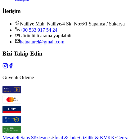
İletişim
Nailiye Mah. Nailiye/4 Sk. No:6/1 Sapanca / Sakarya
+90 533 917 54 24
Görüntülü arama yapılabilir
hatnaturel@gmail.com
Bizi Takip Edin
Güvenli Ödeme
Mesafeli Satış Sözleşmesi
·
İptal & İade
·
Gizlilik & KVKK
·
Çerez