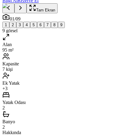
Bilgi Al
Rezerve Et
Tam Ekran
01
/
09
1
2
3
4
5
6
7
8
9
9
görsel
Alan
95 m²
Kapasite
7 kişi
Ek Yatak
+3
Yatak Odası
2
Banyo
2
Hakkında