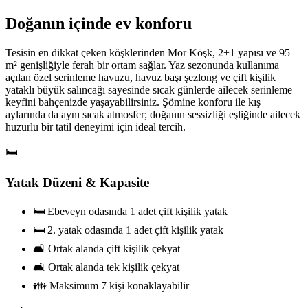
Doğanın içinde ev konforu
Tesisin en dikkat çeken köşklerinden Mor Köşk, 2+1 yapısı ve 95
m² genişliğiyle ferah bir ortam sağlar. Yaz sezonunda kullanıma
açılan özel serinleme havuzu, havuz başı şezlong ve çift kişilik
yataklı büyük salıncağı sayesinde sıcak günlerde ailecek serinleme
keyfini bahçenizde yaşayabilirsiniz. Şömine konforu ile kış
aylarında da aynı sıcak atmosfer; doğanın sessizliği eşliğinde ailecek
huzurlu bir tatil deneyimi için ideal tercih.
🛏️
Yatak Düzeni & Kapasite
🛏️ Ebeveyn odasında 1 adet çift kişilik yatak
🛏️ 2. yatak odasında 1 adet çift kişilik yatak
🛋️ Ortak alanda çift kişilik çekyat
🛋️ Ortak alanda tek kişilik çekyat
👪 Maksimum 7 kişi konaklayabilir