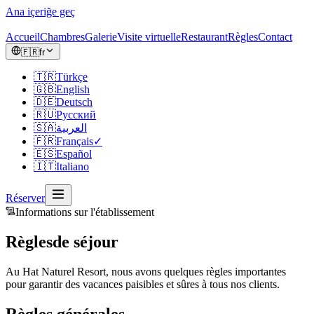
Ana içeriğe geç
Accueil
Chambres
Galerie
Visite virtuelle
Restaurant
Règles
Contact
🇫🇷
fr
🇹🇷
Türkçe
🇬🇧
English
🇩🇪
Deutsch
🇷🇺
Русский
🇸🇦
العربية
🇫🇷
Français
✓
🇪🇸
Español
🇮🇹
Italiano
Réserver
Informations sur l'établissement
Règles
de séjour
Au Hat Naturel Resort, nous avons quelques règles importantes
pour garantir des vacances paisibles et sûres à tous nos clients.
Règles générales